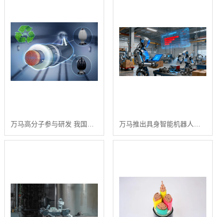
万马高分子参与研发 我国首套220kV热塑性聚丙烯高压交流电缆系统通过型式试验
万马推出具身智能机器人专用电缆，以硬核技术赋能智能装备新形态